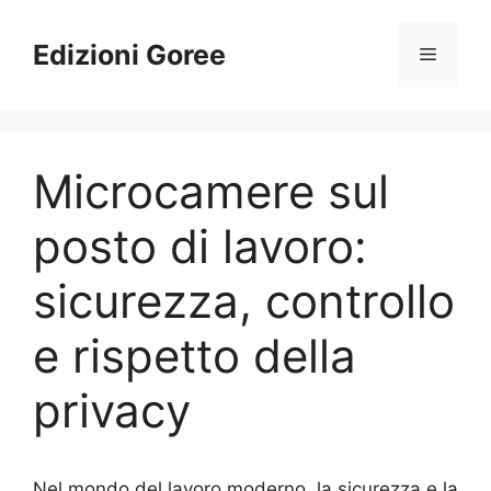
Vai
al
Edizioni Goree
Menu
contenuto
Microcamere sul
posto di lavoro:
sicurezza, controllo
e rispetto della
privacy
Nel mondo del lavoro moderno, la sicurezza e la