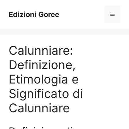
Vai
al
Edizioni Goree
Menu
contenuto
Calunniare:
Definizione,
Etimologia e
Significato di
Calunniare