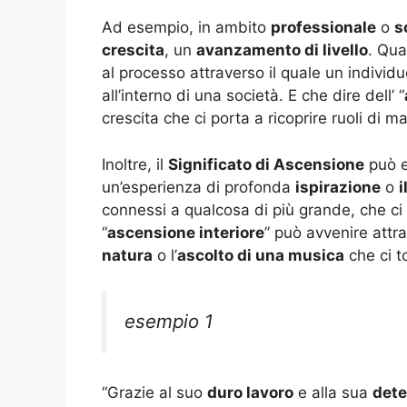
Ad esempio, in ambito
professionale
o
s
crescita
, un
avanzamento di livello
. Qua
al processo attraverso il quale un individ
all’interno di una società. E che dire dell’ “
crescita che ci porta a ricoprire ruoli di m
Inoltre, il
Significato di Ascensione
può e
un’esperienza di profonda
ispirazione
o
i
connessi a qualcosa di più grande, che ci 
“
ascensione interiore
” può avvenire attr
natura
o l’
ascolto di una musica
che ci t
esempio 1
“Grazie al suo
duro lavoro
e alla sua
dete