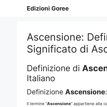
Vai
Edizioni Goree
al
contenuto
Ascensione: Defi
Significato di A
Definizione di
Ascen
Italiano
Definizione
Ascensione
:
Il termine “
Ascensione
” appartiene alla c