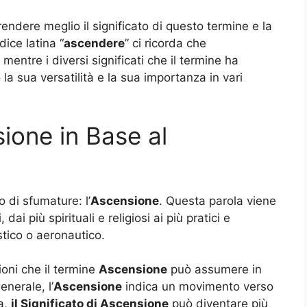
endere meglio il significato di questo termine e la
ice latina “
ascendere
” ci ricorda che
mentre i diversi significati che il termine ha
la sua versatilità e la sua importanza in vari
sione in Base al
 di sfumature: l’
Ascensione
. Questa parola viene
ai più spirituali e religiosi ai più pratici e
stico o aeronautico.
oni che il termine
Ascensione
può assumere in
nerale, l’
Ascensione
indica un movimento verso
ia,
il Significato di Ascensione
può diventare più