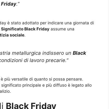
 Friday
.”
riday è stato adottato per indicare una giornata di
l
Significato Black Friday
assume una
stizia sociale
.
ustria metallurgica indissero un
Black
ondizioni di lavoro precarie.”
è più versatile di quanto si possa pensare.
significato principale e più diffuso è legato allo
lizio.
di
Black Friday