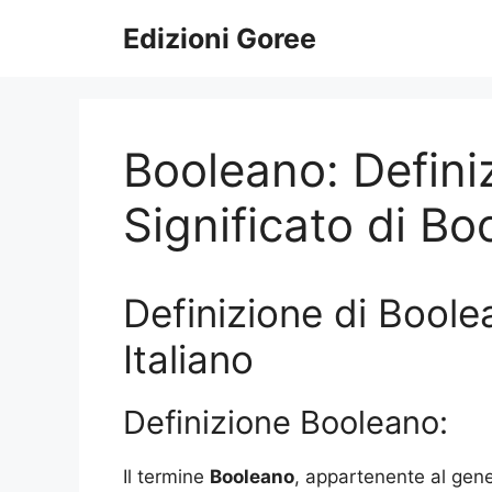
Vai
Edizioni Goree
al
contenuto
Booleano: Defini
Significato di B
Definizione di Boole
Italiano
Definizione Booleano:
Il termine
Booleano
, appartenente al gen