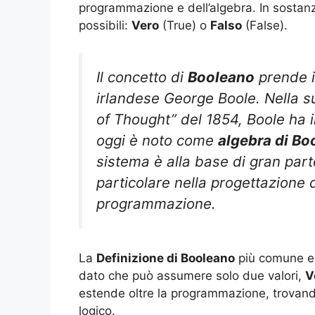
programmazione e dell’algebra. In sostan
possibili:
Vero
(True) o
Falso
(False).
Il concetto di
Booleano
prende i
irlandese George Boole. Nella s
of Thought” del 1854, Boole ha 
oggi è noto come
algebra di Bo
sistema è alla base di gran part
particolare nella progettazione di 
programmazione.
La
Definizione di Booleano
più comune e d
dato che può assumere solo due valori,
V
estende oltre la programmazione, trovan
logico.