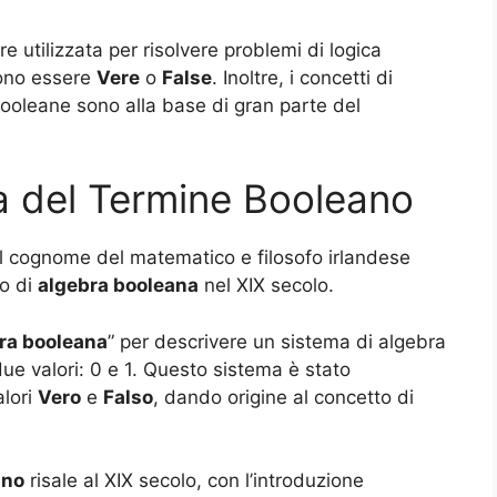
e utilizzata per risolvere problemi di logica
sono essere
Vere
o
False
. Inoltre, i concetti di
ooleane sono alla base di gran parte del
a del Termine Booleano
al cognome del matematico e filosofo irlandese
to di
algebra booleana
nel XIX secolo.
ra booleana
” per descrivere un sistema di algebra
due valori: 0 e 1. Questo sistema è stato
alori
Vero
e
Falso
, dando origine al concetto di
ano
risale al XIX secolo, con l’introduzione