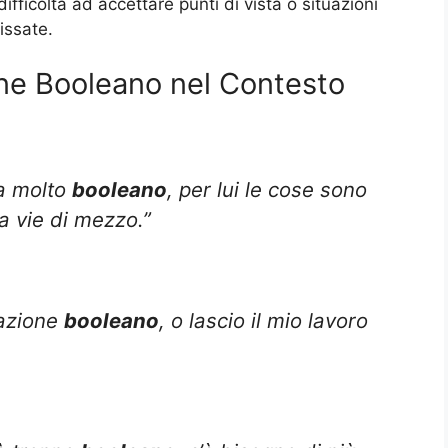
fficoltà ad accettare punti di vista o situazioni
issate.
ne Booleano nel Contesto
a molto
booleano
, per lui le cose sono
a vie di mezzo.”
uazione
booleano
, o lascio il mio lavoro