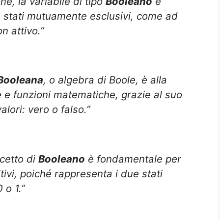
e, la variabile di tipo
Booleano
è
e stati mutuamente esclusivi, come ad
n attivo.”
Booleana
, o algebra di Boole, è alla
e e funzioni matematiche, grazie al suo
valori: vero o falso.”
ncetto di
Booleano
è fondamentale per
tivi, poiché rappresenta i due stati
 o 1.”