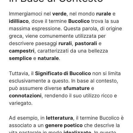
Immergiamoci nel
verde
, nel mondo
rurale
e
idilliaco
, dove il termine
Bucolico
trova la sua
massima espressione. Questa parola, di origine
greca, viene comunemente utilizzata per
descrivere paesaggi
rurali
,
pastorali
e
campestri
, caratterizzati da una bellezza
semplice
e
naturale
.
Tuttavia, il
Significato di Bucolico
non si limita
esclusivamente a questo. In base al contesto,
può assumere diverse
sfumature
e
connotazioni
, rendendo il suo utilizzo ricco e
variegato.
Ad esempio, in
letteratura
, il termine Bucolico è
associato a un
genere poetico
che descrive la
vita pastorale in modo
idealizzato
. In questo