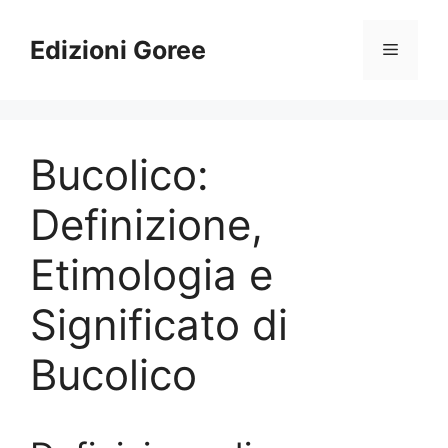
Vai
al
Edizioni Goree
Menu
contenuto
Bucolico:
Definizione,
Etimologia e
Significato di
Bucolico