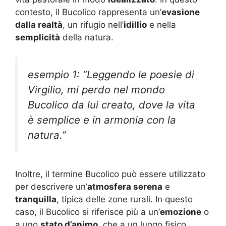
contesto, il Bucolico rappresenta un’
evasione
dalla realtà
, un rifugio nell’
idillio
e nella
semplicità
della natura.
esempio 1: “Leggendo le poesie di
Virgilio, mi perdo nel mondo
Bucolico da lui creato, dove la vita
è semplice e in armonia con la
natura.”
Inoltre, il termine Bucolico può essere utilizzato
per descrivere un’
atmosfera serena
e
tranquilla
, tipica delle zone rurali. In questo
caso, il Bucolico si riferisce più a un’
emozione
o
a uno
stato d’animo
, che a un luogo fisico.