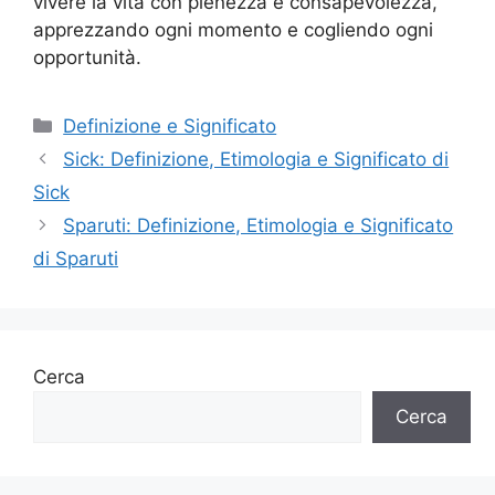
vivere la vita con pienezza e consapevolezza,
apprezzando ogni momento e cogliendo ogni
opportunità.
Categorie
Definizione e Significato
Sick: Definizione, Etimologia e Significato di
Sick
Sparuti: Definizione, Etimologia e Significato
di Sparuti
Cerca
Cerca