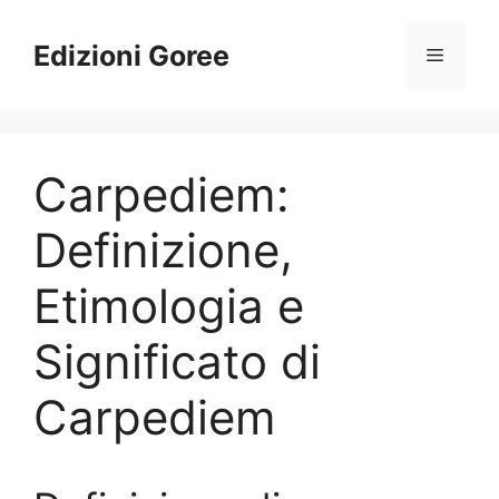
Vai
al
Edizioni Goree
Menu
contenuto
Carpediem:
Definizione,
Etimologia e
Significato di
Carpediem