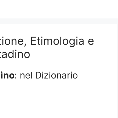
zione, Etimologia e
ttadino
dino
: nel Dizionario