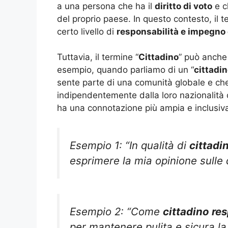
a una persona che ha il
diritto di voto
e c
del proprio paese. In questo contesto, il 
certo livello di
responsabilità e impegno 
Tuttavia, il termine “
Cittadino
” può anche 
esempio, quando parliamo di un “
cittadi
sente parte di una comunità globale e che
indipendentemente dalla loro nazionalità o
ha una connotazione più ampia e inclusiv
Esempio 1: “In qualità di
cittadi
esprimere la mia opinione sulle q
Esempio 2: “Come
cittadino re
per mantenere pulita e sicura l