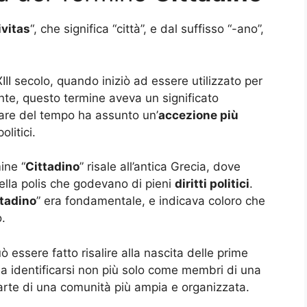
ivitas
“, che significa “città”, e dal suffisso “-ano”,
XIII secolo, quando iniziò ad essere utilizzato per
ente, questo termine aveva un significato
sare del tempo ha assunto un’
accezione più
litici.
ine “
Cittadino
” risale all’antica Grecia, dove
 della polis che godevano di pieni
diritti politici
.
ttadino
” era fondamentale, e indicava coloro che
.
uò essere fatto risalire alla nascita delle prime
o a identificarsi non più solo come membri di una
arte di una comunità più ampia e organizzata.