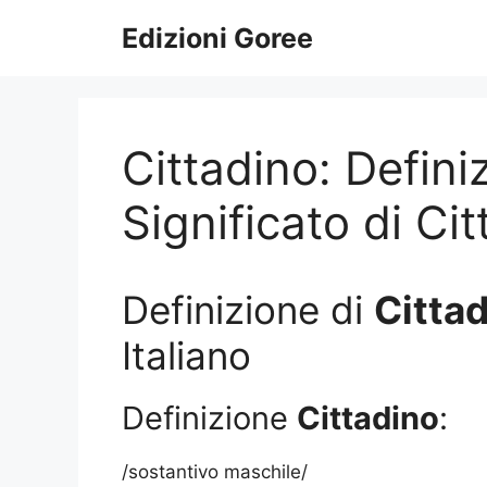
Vai
Edizioni Goree
al
contenuto
Cittadino: Defini
Significato di Ci
Definizione di
Citta
Italiano
Definizione
Cittadino
:
/sostantivo maschile/