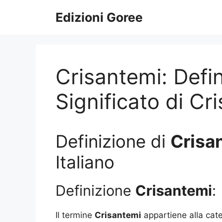
Vai
Edizioni Goree
al
contenuto
Crisantemi: Defin
Significato di Cr
Definizione di
Crisa
Italiano
Definizione
Crisantemi
:
Il termine
Crisantemi
appartiene alla cate