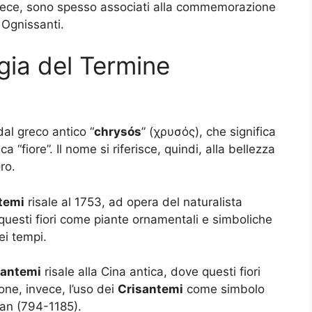
invece, sono spesso associati alla commemorazione
i Ognissanti.
gia del Termine
dal greco antico “
chrysós
” (χρυσός), che significa
a “fiore”. Il nome si riferisce, quindi, alla bellezza
oro.
temi
risale al 1753, ad opera del naturalista
 questi fiori come piante ornamentali e simboliche
ei tempi.
santemi
risale alla Cina antica, dove questi fiori
one, invece, l’uso dei
Crisantemi
come simbolo
ian (794-1185).