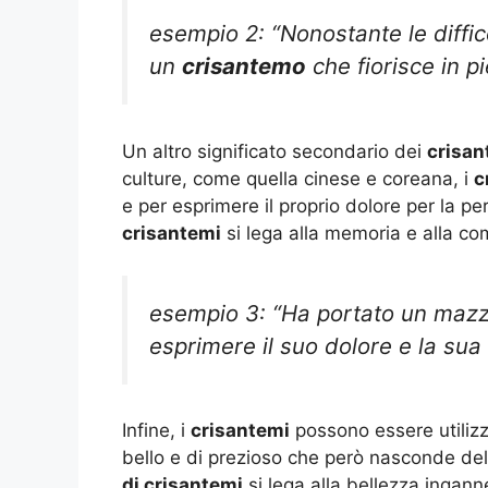
esempio 2: “Nonostante le diffic
un
crisantemo
che fiorisce in p
Un altro significato secondario dei
crisan
culture, come quella cinese e coreana, i
c
e per esprimere il proprio dolore per la pe
crisantemi
si lega alla memoria e alla 
esempio 3: “Ha portato un maz
esprimere il suo dolore e la sua 
Infine, i
crisantemi
possono essere utilizz
bello e di prezioso che però nasconde delle
di crisantemi
si lega alla bellezza inganne