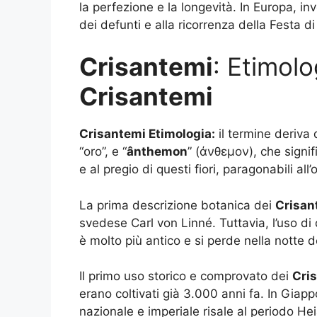
la perfezione e la longevità. In Europa, 
dei defunti e alla ricorrenza della Festa d
Crisantemi
: Etimolo
Crisantemi
Crisantemi Etimologia:
il termine deriva 
“oro”, e “
ânthemon
” (άνθεμον), che signific
e al pregio di questi fiori, paragonabili all’
La prima descrizione botanica dei
Crisan
svedese Carl von Linné. Tuttavia, l’uso di
è molto più antico e si perde nella notte d
Il primo uso storico e comprovato dei
Cri
erano coltivati già 3.000 anni fa. In Giapp
nazionale e imperiale risale al periodo He