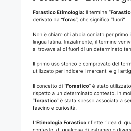
Forastico Etimologia:
Il termine “
Forastic
derivato da “
foras
“, che significa “fuori”.
Non è chiaro chi abbia coniato per primo i
lingua latina. Inizialmente, il termine ven
si trovava al di fuori di un determinato ter
Il primo uso storico e comprovato del term
utilizzato per indicare i mercanti e gli art
Il concetto di “
Forastico
” è stato utilizzato
rispetto a un determinato contesto. In molt
“
forastico
” è stata spesso associata a se
fascino e curiosità.
L’
Etimologia Forastico
riflette l’idea di q
contesto, di qualcosa di estraneo o divers