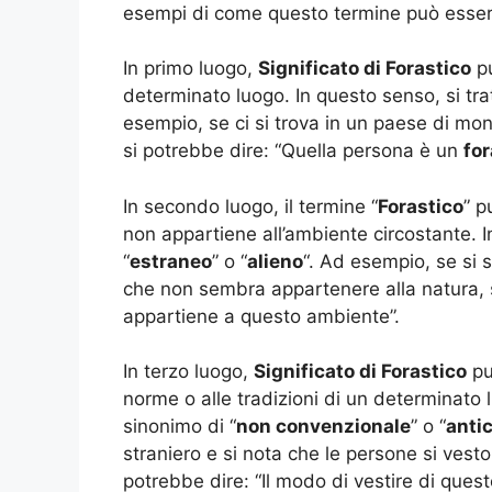
esempi di come questo termine può essere 
In primo luogo,
Significato di Forastico
pu
determinato luogo. In questo senso, si tra
esempio, se ci si trova in un paese di mo
si potrebbe dire: “Quella persona è un
for
In secondo luogo, il termine “
Forastico
” p
non appartiene all’ambiente circostante. I
“
estraneo
” o “
alieno
“. Ad esempio, se si
che non sembra appartenere alla natura, s
appartiene a questo ambiente”.
In terzo luogo,
Significato di Forastico
pu
norme o alle tradizioni di un determinato 
sinonimo di “
non convenzionale
” o “
anti
straniero e si nota che le persone si vesto
potrebbe dire: “Il modo di vestire di que