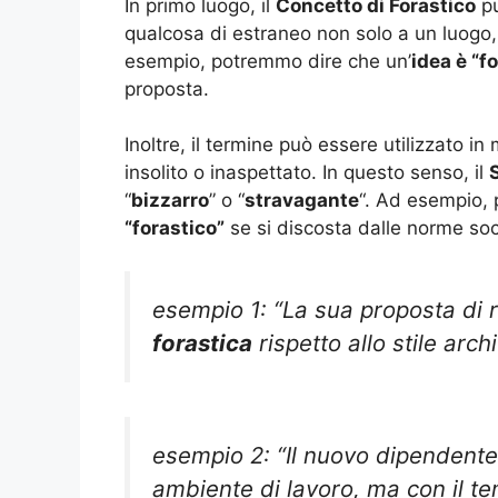
In primo luogo, il
Concetto di Forastico
pu
qualcosa di estraneo non solo a un luogo
esempio, potremmo dire che un’
idea è “f
proposta.
Inoltre, il termine può essere utilizzato 
insolito o inaspettato. In questo senso, il
“
bizzarro
” o “
stravagante
“. Ad esempio,
“forastico”
se si discosta dalle norme so
esempio 1: “La sua proposta di 
forastica
rispetto allo stile arch
esempio 2: “Il nuovo dipendente
ambiente di lavoro, ma con il te