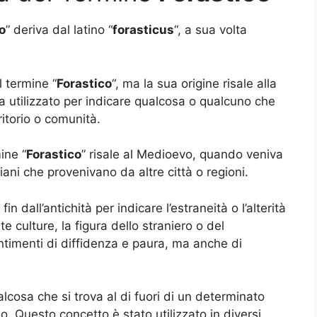
o
” deriva dal latino “
forasticus
“, a sua volta
l termine “
Forastico
“, ma la sua origine risale alla
iva utilizzato per indicare qualcosa o qualcuno che
ritorio o comunità.
ine “
Forastico
” risale al Medioevo, quando veniva
igiani che provenivano da altre città o regioni.
 fin dall’antichità per indicare l’estraneità o l’alterità
e culture, la figura dello straniero o del
ntimenti di diffidenza e paura, ma anche di
ualcosa che si trova al di fuori di un determinato
o. Questo concetto è stato utilizzato in diversi