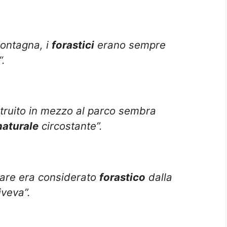
montagna, i
forastici
erano sempre
“.
struito in mezzo al parco sembra
naturale
circostante”.
sare era considerato
forastico
dalla
iveva”.