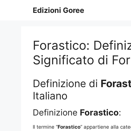
Vai
Edizioni Goree
al
contenuto
Forastico: Defini
Significato di Fo
Definizione di
Foras
Italiano
Definizione
Forastico
:
Il termine “
Forastico
” appartiene alla cate