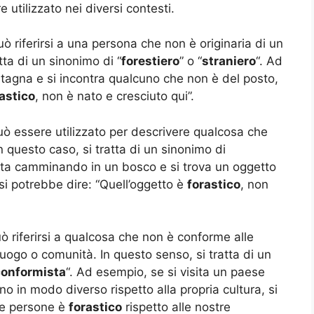
utilizzato nei diversi contesti.
ò riferirsi a una persona che non è originaria di un
tta di un sinonimo di “
forestiero
” o “
straniero
“. Ad
ntagna e si incontra qualcuno che non è del posto,
astico
, non è nato e cresciuto qui”.
uò essere utilizzato per descrivere qualcosa che
n questo caso, si tratta di un sinonimo di
 sta camminando in un bosco e si trova un oggetto
i potrebbe dire: “Quell’oggetto è
forastico
, non
ò riferirsi a qualcosa che non è conforme alle
luogo o comunità. In questo senso, si tratta di un
conformista
“. Ad esempio, se si visita un paese
no in modo diverso rispetto alla propria cultura, si
ste persone è
forastico
rispetto alle nostre