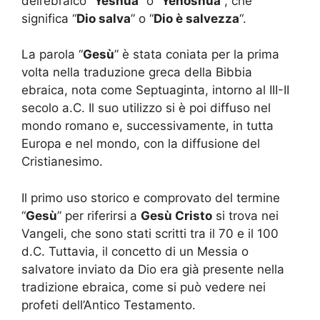
dell’ebraico “
Yeshua
” o “
Yehoshua
“, che
significa “
Dio salva
” o “
Dio è salvezza
“.
La parola “
Gesù
” è stata coniata per la prima
volta nella traduzione greca della Bibbia
ebraica, nota come Septuaginta, intorno al III-II
secolo a.C. Il suo utilizzo si è poi diffuso nel
mondo romano e, successivamente, in tutta
Europa e nel mondo, con la diffusione del
Cristianesimo.
Il primo uso storico e comprovato del termine
“
Gesù
” per riferirsi a
Gesù Cristo
si trova nei
Vangeli, che sono stati scritti tra il 70 e il 100
d.C. Tuttavia, il concetto di un Messia o
salvatore inviato da Dio era già presente nella
tradizione ebraica, come si può vedere nei
profeti dell’Antico Testamento.