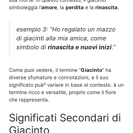
sua morte. In questo contesto, il giacinto
simboleggia l’
amore
, la
perdita
e la
rinascita
.
esempio 3: “Ho regalato un mazzo
di giacinti alla mia amica, come
simbolo di
rinascita e nuovi inizi
.”
Come puoi vedere, il termine “
Giacinto
” ha
diverse sfumature e connotazioni, e il suo
significato puà² variare in base al contesto. à un
termine ricco e versatile, proprio come il fiore
che rappresenta.
Significati Secondari di
Giacinto