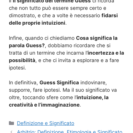
Il
Il significato del termine Guess
ci ricorda
che non tutto può essere sempre certo e
dimostrato, e che a volte è necessario
fidarsi
delle proprie intuizioni
.
Infine, quando ci chiediamo
Cosa significa la
parola Guess?
, dobbiamo ricordare che si
tratta di un termine che incarna l’
incertezza e la
possibilità
, e che ci invita a esplorare e a fare
ipotesi.
In definitiva,
Guess Significa
indovinare,
supporre, fare ipotesi. Ma il suo significato va
oltre, toccando sfere come l’
intuizione, la
creatività e l’immaginazione
.
Categorie
Definizione e Significato
Arbitrio: Definizione, Etimologia e Significato