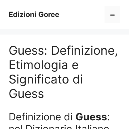
Vai
al
Edizioni Goree
Menu
contenuto
Guess: Definizione,
Etimologia e
Significato di
Guess
Definizione di
Guess
:
nel Dizionario Italiano