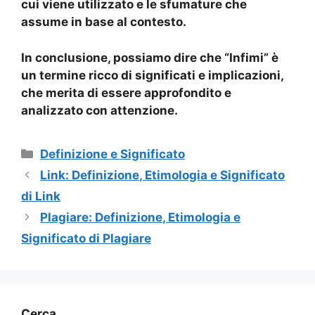
cui viene utilizzato e le sfumature che
assume in base al contesto.
In conclusione, possiamo dire che “Infimi” è
un termine ricco di significati e implicazioni,
che merita di essere approfondito e
analizzato con attenzione.
Categorie
Definizione e Significato
Link: Definizione, Etimologia e Significato
di Link
Plagiare: Definizione, Etimologia e
Significato di Plagiare
Cerca