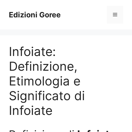
Vai
al
Edizioni Goree
Menu
contenuto
Infoiate:
Definizione,
Etimologia e
Significato di
Infoiate