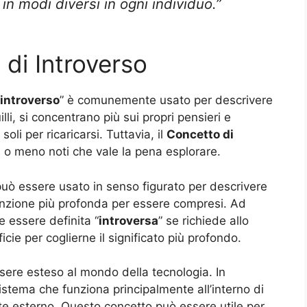
in modi diversi in ogni individuo.”
 di Introverso
introverso
” è comunemente usato per descrivere
lli, si concentrano più sui propri pensieri e
li per ricaricarsi. Tuttavia, il
Concetto di
i o meno noti che vale la pena esplorare.
può essere usato in senso figurato per descrivere
tenzione più profonda per essere compresi. Ad
 essere definita “
introversa
” se richiede allo
icie per coglierne il significato più profondo.
ere esteso al mondo della tecnologia. In
istema che funziona principalmente all’interno di
te esterno. Questo concetto può essere utile per