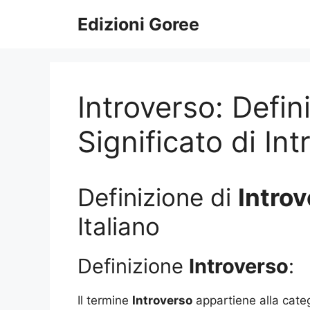
Vai
Edizioni Goree
al
contenuto
Introverso: Defin
Significato di In
Definizione di
Intro
Italiano
Definizione
Introverso
:
Il termine
Introverso
appartiene alla cate