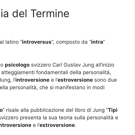
gia del Termine
l latino “
introversus
“, composto da “
intra
”
llo
psicologo
svizzero Carl Gustav Jung all’inizio
 atteggiamenti fondamentali della personalità,
ung, l’
introversione
e l’
estroversione
sono due
lla personalità, che si manifestano in modi
so
” risale alla pubblicazione del libro di Jung “
Tipi
vizzero presenta la sua teoria sulla personalità e
ntroversione
e l’
estroversione
.