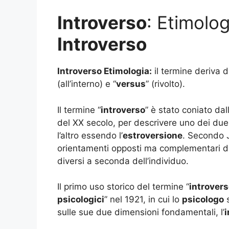
Introverso
: Etimolo
Introverso
Introverso Etimologia:
il termine deriva da
(all’interno) e “
versus
” (rivolto).
Il termine “
introverso
” è stato coniato da
del XX secolo, per descrivere uno dei due
l’altro essendo l’
estroversione
. Secondo J
orientamenti opposti ma complementari de
diversi a seconda dell’individuo.
Il primo uso storico del termine “
introver
psicologici
” nel 1921, in cui lo
psicologo
s
sulle sue due dimensioni fondamentali, l’
i