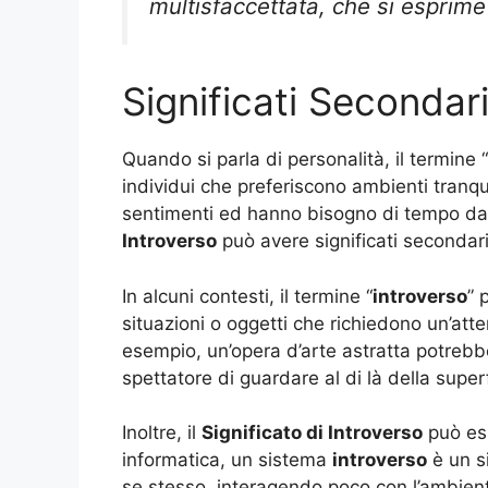
multisfaccettata, che si esprime 
Significati Secondari
Quando si parla di personalità, il termine “
individui che preferiscono ambienti tranqui
sentimenti ed hanno bisogno di tempo da so
Introverso
può avere significati secondar
In alcuni contesti, il termine “
introverso
” 
situazioni o oggetti che richiedono un’at
esempio, un’opera d’arte astratta potrebbe
spettatore di guardare al di là della superf
Inoltre, il
Significato di Introverso
può ess
informatica, un sistema
introverso
è un s
se stesso, interagendo poco con l’ambien