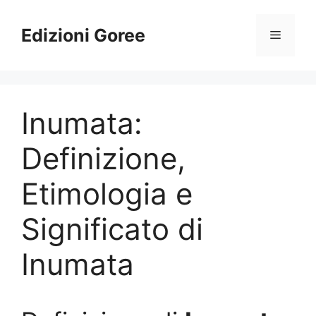
Vai
al
Edizioni Goree
Menu
contenuto
Inumata:
Definizione,
Etimologia e
Significato di
Inumata