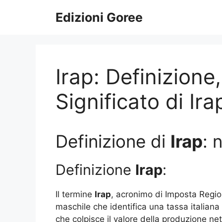
Vai
Edizioni Goree
al
contenuto
Irap: Definizione
Significato di Ira
Definizione di
Irap
: 
Definizione
Irap
:
Il termine
Irap
, acronimo di Imposta Region
maschile che identifica una tassa italiana i
che colpisce il valore della produzione ne