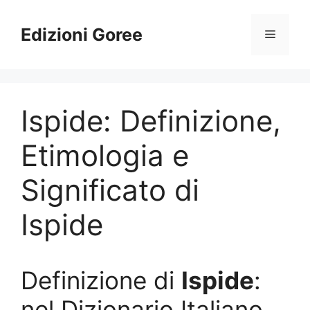
Vai
al
Edizioni Goree
Menu
contenuto
Ispide: Definizione,
Etimologia e
Significato di
Ispide
Definizione di
Ispide
:
nel Dizionario Italiano