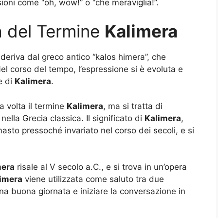
sioni come “oh, wow!” o “che meraviglia!”.
a del Termine
Kalimera
deriva dal greco antico “kalos himera”, che
Nel corso del tempo, l’espressione si è evoluta e
e di
Kalimera
.
a volta il termine
Kalimera
, ma si tratta di
nella Grecia classica. Il significato di
Kalimera
,
sto pressoché invariato nel corso dei secoli, e si
mera
risale al V secolo a.C., e si trova in un’opera
imera
viene utilizzata come saluto tra due
a buona giornata e iniziare la conversazione in