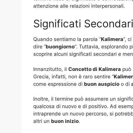
attenzione alle relazioni interpersonali.
Significati Secondar
Quando sentiamo la parola “
Kalimera
“, c
dire “
buongiorno
“. Tuttavia, esplorando p
scoprire alcuni significati secondari e me
Innanzitutto, il
Concetto di Kalimera
può e
Grecia, infatti, non è raro sentire “
Kalime
come espressione di
buon auspicio
o di
Inoltre, il termine può assumere un signifi
qualcosa di nuovo e di positivo. Ad esemp
intraprende un nuovo percorso, si potrebb
altri un
buon inizio
.