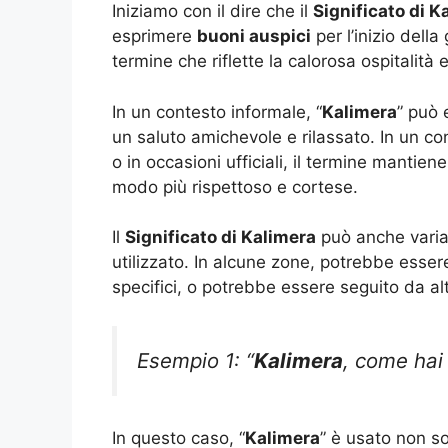
Iniziamo con il dire che il
Significato di K
esprimere
buoni auspici
per l’inizio della
termine che riflette la calorosa ospitalità e
In un contesto informale, “
Kalimera
” può 
un saluto amichevole e rilassato. In un c
o in occasioni ufficiali, il termine mantiene
modo più rispettoso e cortese.
Il
Significato di Kalimera
può anche variar
utilizzato. In alcune zone, potrebbe esse
specifici, o potrebbe essere seguito da alt
Esempio 1: “
Kalimera
, come hai
In questo caso, “
Kalimera
” è usato non s