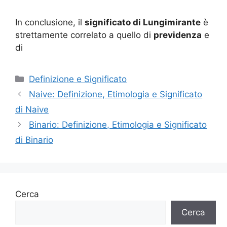
In conclusione, il
significato di Lungimirante
è
strettamente correlato a quello di
previdenza
e
di
Categorie
Definizione e Significato
Naive: Definizione, Etimologia e Significato
di Naive
Binario: Definizione, Etimologia e Significato
di Binario
Cerca
Cerca