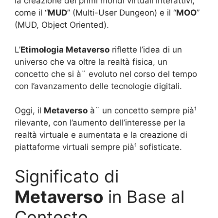
la creazione dei primi mondi virtuali interattivi,
come il “
MUD
” (Multi-User Dungeon) e il “
MOO
”
(MUD, Object Oriented).
L’
Etimologia Metaverso
riflette l’idea di un
universo che va oltre la realtà fisica, un
concetto che si à¨ evoluto nel corso del tempo
con l’avanzamento delle tecnologie digitali.
Oggi, il
Metaverso
à¨ un concetto sempre pià¹
rilevante, con l’aumento dell’interesse per la
realtà virtuale e aumentata e la creazione di
piattaforme virtuali sempre pià¹ sofisticate.
Significato di
Metaverso
in Base al
Contesto