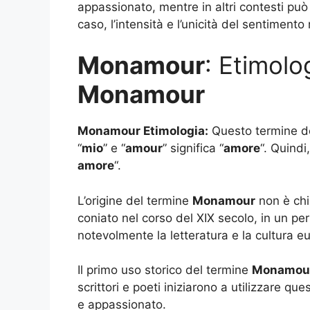
appassionato, mentre in altri contesti può 
caso, l’intensità e l’unicità del sentiment
Monamour
: Etimolo
Monamour
Monamour Etimologia:
Questo termine de
“
mio
” e “
amour
” significa “
amore
“. Quindi
amore
“.
L’origine del termine
Monamour
non è chia
coniato nel corso del XIX secolo, in un pe
notevolmente la letteratura e la cultura e
Il primo uso storico del termine
Monamou
scrittori e poeti iniziarono a utilizzare 
e appassionato.