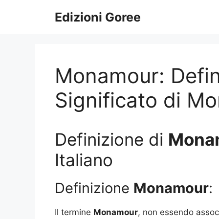
Vai
Edizioni Goree
al
contenuto
Monamour: Defini
Significato di M
Definizione di
Mona
Italiano
Definizione
Monamour
:
Il termine
Monamour
, non essendo associ