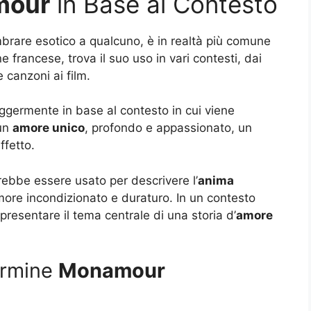
mour
in Base al Contesto
brare esotico a qualcuno, è in realtà più comune
e francese, trova il suo uso in vari contesti, dai
e canzoni ai film.
ggermente in base al contesto in cui viene
 un
amore unico
, profondo e appassionato, un
ffetto.
ebbe essere usato per descrivere l’
anima
amore incondizionato e duraturo. In un contesto
presentare il tema centrale di una storia d’
amore
ermine
Monamour