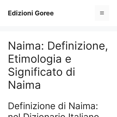
Vai
al
Edizioni Goree
Menu
contenuto
Naima: Definizione,
Etimologia e
Significato di
Naima
Definizione di Naima:
nel Dizionario Italiano