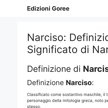
Vai
Edizioni Goree
al
contenuto
Narciso: Definizi
Significato di Na
Definizione di
Narci
Definizione
Narciso
:
Classificato come sostantivo maschile, il
personaggio della mitologia greca, noto p
stesso.