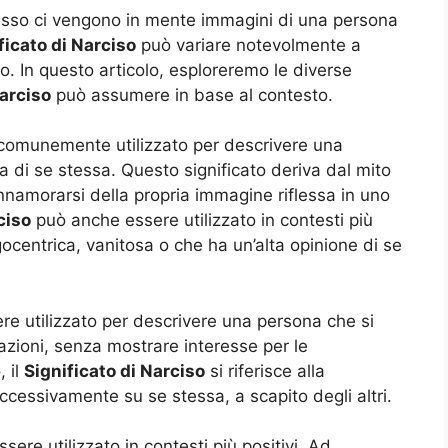
esso ci vengono in mente immagini di una persona
ficato di Narciso
può variare notevolmente a
to. In questo articolo, esploreremo le diverse
arciso
può assumere in base al contesto.
 comunemente utilizzato per descrivere una
di se stessa. Questo significato deriva dal mito
nnamorarsi della propria immagine riflessa in uno
ciso
può anche essere utilizzato in contesti più
centrica, vanitosa o che ha un’alta opinione di se
re utilizzato per descrivere una persona che si
azioni, senza mostrare interesse per le
, il
Significato di Narciso
si riferisce alla
cessivamente su se stessa, a scapito degli altri.
sere utilizzato in contesti più positivi. Ad