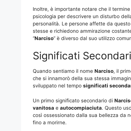
Inoltre, è importante notare che il termine
psicologia per descrivere un disturbo dell
personalità. Le persone affette da quest
stesse e richiedono ammirazione costante d
“
Narciso
” è diverso dal suo utilizzo co
Significati Secondari
Quando sentiamo il nome
Narciso
, il pr
che si innamorò della sua stessa immagine 
sviluppato nel tempo
significati seconda
Un primo significato secondario di
Narcis
vanitosa
e
autocompiaciuta
. Questo uso
così ossessionato dalla sua bellezza da no
fino a morirne.