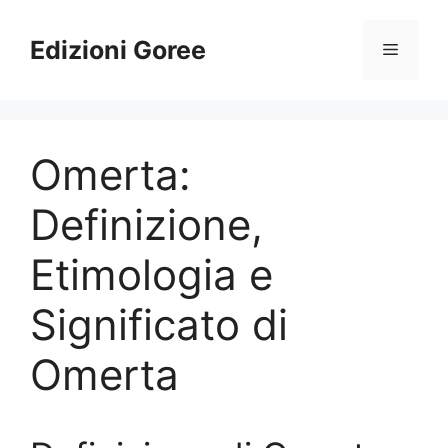
Vai
al
Edizioni Goree
Menu
contenuto
Omerta:
Definizione,
Etimologia e
Significato di
Omerta