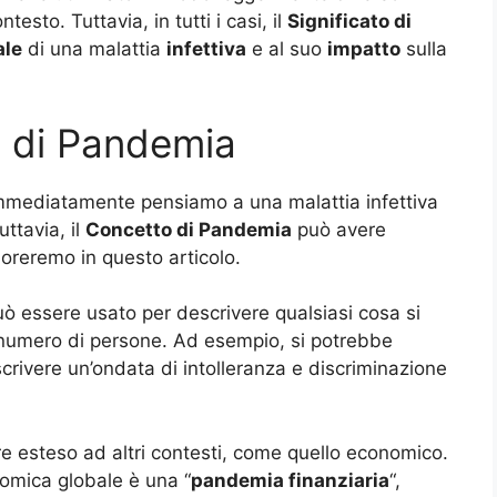
esto. Tuttavia, in tutti i casi, il
Significato di
ale
di una malattia
infettiva
e al suo
impatto
sulla
i di Pandemia
mmediatamente pensiamo a una malattia infettiva
uttavia, il
Concetto di Pandemia
può avere
loreremo in questo articolo.
uò essere usato per descrivere qualsiasi cosa si
 numero di persone. Ad esempio, si potrebbe
scrivere un’ondata di intolleranza e discriminazione
 esteso ad altri contesti, come quello economico.
omica globale è una “
pandemia finanziaria
“,