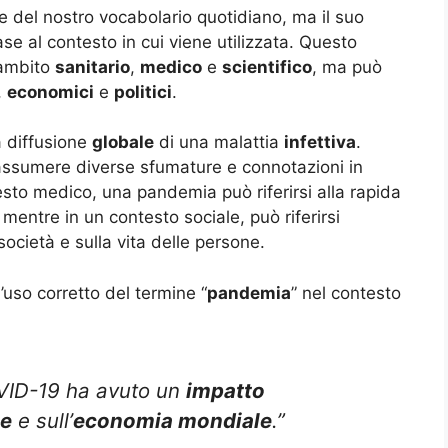
te del nostro vocabolario quotidiano, ma il suo
se al contesto in cui viene utilizzata. Questo
 ambito
sanitario
,
medico
e
scientifico
, ma può
,
economici
e
politici
.
la diffusione
globale
di una malattia
infettiva
.
ssumere diverse sfumature e connotazioni in
sto medico, una pandemia può riferirsi alla rapida
 mentre in un contesto sociale, può riferirsi
società e sulla vita delle persone.
’uso corretto del termine “
pandemia
” nel contesto
VID-19 ha avuto un
impatto
le
e sull’
economia mondiale
.”