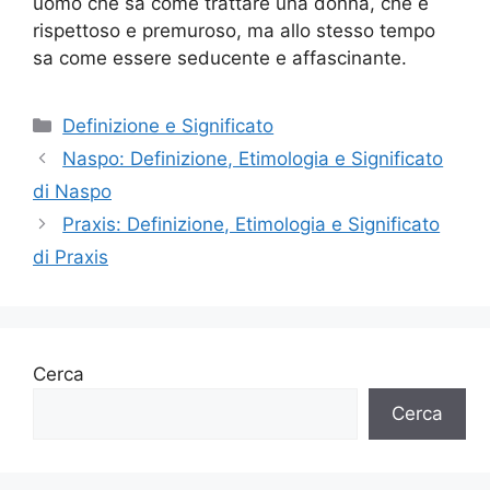
uomo che sa come trattare una donna, che è
rispettoso e premuroso, ma allo stesso tempo
sa come essere seducente e affascinante.
Categorie
Definizione e Significato
Naspo: Definizione, Etimologia e Significato
di Naspo
Praxis: Definizione, Etimologia e Significato
di Praxis
Cerca
Cerca