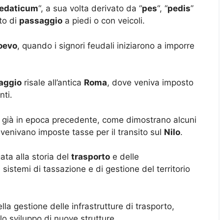
edaticum
“, a sua volta derivato da “
pes
“, “
pedis
”
tto di
passaggio
a piedi o con veicoli.
oevo
, quando i signori feudali iniziarono a imporre
aggio
risale all’antica
Roma
, dove veniva imposto
nti.
va già in epoca precedente, come dimostrano alcuni
 venivano imposte tasse per il transito sul
Nilo
.
ata alla storia del
trasporto
e delle
i sistemi di tassazione e di gestione del territorio
la gestione delle infrastrutture di trasporto,
lo sviluppo di nuove strutture.