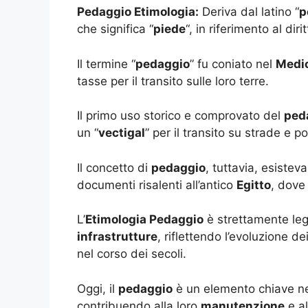
Pedaggio Etimologia:
Deriva dal latino “
p
che significa “
piede
“, in riferimento al diri
Il termine “
pedaggio
” fu coniato nel
Medi
tasse per il transito sulle loro terre.
Il primo uso storico e comprovato del
ped
un “
vectigal
” per il transito su strade e po
Il concetto di
pedaggio
, tuttavia, esiste
documenti risalenti all’antico
Egitto
, dove
L’
Etimologia Pedaggio
è strettamente leg
infrastrutture
, riflettendo l’evoluzione de
nel corso dei secoli.
Oggi, il
pedaggio
è un elemento chiave nel
contribuendo alla loro
manutenzione
e al