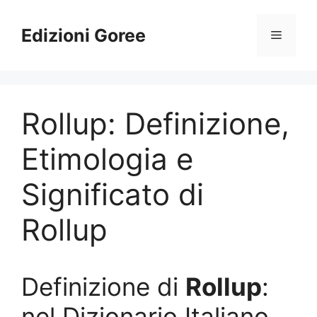
Vai
al
Edizioni Goree
Menu
contenuto
Rollup: Definizione,
Etimologia e
Significato di
Rollup
Definizione di
Rollup
:
nel Dizionario Italiano