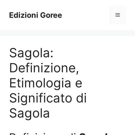
Vai
al
Edizioni Goree
Menu
contenuto
Sagola:
Definizione,
Etimologia e
Significato di
Sagola