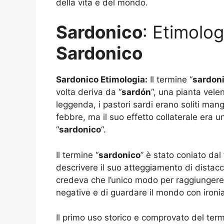
della vita e del mondo.
Sardonico
: Etimolog
Sardonico
Sardonico Etimologia:
Il termine “
sardon
volta deriva da “
sardón
“, una pianta vel
leggenda, i pastori sardi erano soliti mang
febbre, ma il suo effetto collaterale era u
“
sardonico
“.
Il termine “
sardonico
” è stato coniato dal
descrivere il suo atteggiamento di distacco
credeva che l’unico modo per raggiungere la
negative e di guardare il mondo con ironia
Il primo uso storico e comprovato del term