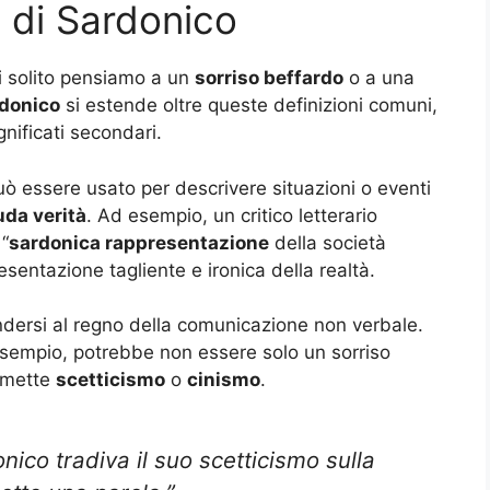
i di Sardonico
i solito pensiamo a un
sorriso beffardo
o a una
rdonico
si estende oltre queste definizioni comuni,
ificati secondari.
può essere usato per descrivere situazioni o eventi
uda verità
. Ad esempio, un critico letterario
“
sardonica rappresentazione
della società
sentazione tagliente e ironica della realtà.
dersi al regno della comunicazione non verbale.
esempio, potrebbe non essere solo un sorriso
smette
scetticismo
o
cinismo
.
nico tradiva il suo scetticismo sulla