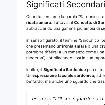
Significati Secondar
Quando sentiamo la parola “Sardonico”, d
risata amara
. Tuttavia, il
Concetto di Sa
abbracciando una gamma più ampia di sign
In senso figurato, il termine “Sardonico” 
che presentano un’
ironia amara
o una
cr
potrebbe riferirsi a un romanzo come una 
moderna”, sottolineando così la sua rappre
Inoltre, il
Significato Sardonico
può esten
Un’
espressione facciale sardonica
, ad 
beffardo, ma anche uno sguardo che tra
esempio 1: “Il suo sguardo sardo