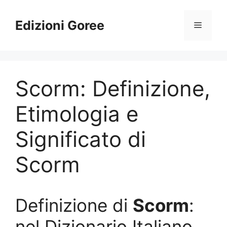
Vai
al
Edizioni Goree
Menu
contenuto
Scorm: Definizione,
Etimologia e
Significato di
Scorm
Definizione di
Scorm
:
nel Dizionario Italiano