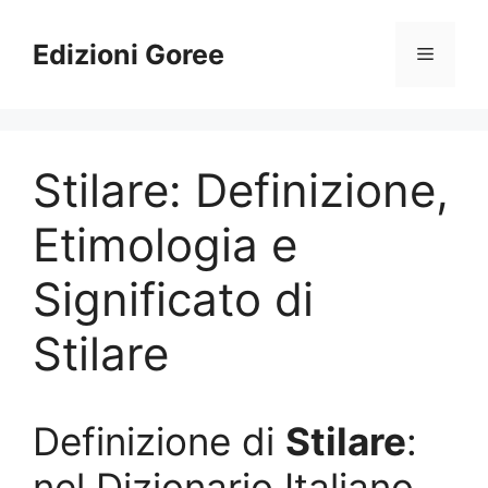
Vai
al
Edizioni Goree
Menu
contenuto
Stilare: Definizione,
Etimologia e
Significato di
Stilare
Definizione di
Stilare
:
nel Dizionario Italiano