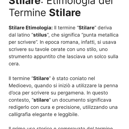
Stilare
: Etimologia del
Termine
Stilare
Stilare Etimologia:
Il termine “
Stilare
” deriva
dal latino “
stilus
“, che significa “punta metallica
per scrivere”. In epoca romana, infatti, si usava
scrivere su tavole cerate con uno stilo, uno
strumento appuntito che lasciava un solco sulla
cera.
Il termine “
Stilare
” è stato coniato nel
Medioevo, quando si iniziò a utilizzare la penna
d’oca per scrivere su pergamena. In questo
contesto, “
stilare
” un documento significava
redigerlo con cura e precisione, utilizzando una
calligrafia elegante e leggibile.
Il primo uso storico e comprovato del termine