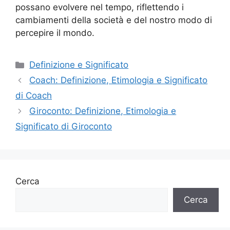
possano evolvere nel tempo, riflettendo i
cambiamenti della società e del nostro modo di
percepire il mondo.
Categorie
Definizione e Significato
Coach: Definizione, Etimologia e Significato
di Coach
Giroconto: Definizione, Etimologia e
Significato di Giroconto
Cerca
Cerca