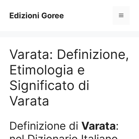
Vai
al
Edizioni Goree
Menu
contenuto
Varata: Definizione,
Etimologia e
Significato di
Varata
Definizione di
Varata
:
nel Dizionario Italiano