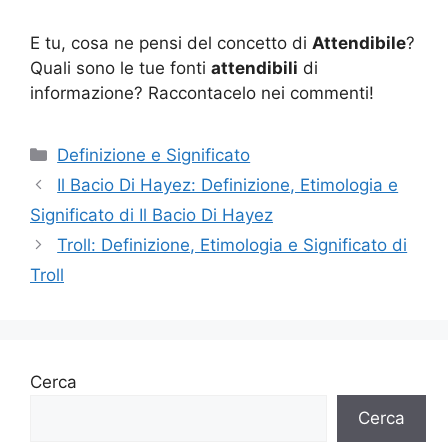
E tu, cosa ne pensi del concetto di
Attendibile
?
Quali sono le tue fonti
attendibili
di
informazione? Raccontacelo nei commenti!
Categorie
Definizione e Significato
Il Bacio Di Hayez: Definizione, Etimologia e
Significato di Il Bacio Di Hayez
Troll: Definizione, Etimologia e Significato di
Troll
Cerca
Cerca