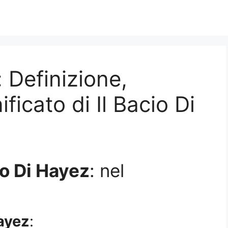
: Definizione,
ficato di Il Bacio Di
io Di Hayez
: nel
Hayez
: