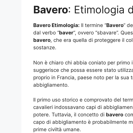
Bavero
: Etimologia 
Bavero Etimologia:
Il termine “
Bavero
” de
dal verbo “
baver
“, ovvero “sbavare”. Quest
bavero
, che era quella di proteggere il col
sostanze.
Non è chiaro chi abbia coniato per primo i
suggerisce che possa essere stato utilizza
proprio in Francia, paese noto per la sua 
abbigliamento.
Il primo uso storico e comprovato del term
cavalieri indossavano capi di abbigliame
potere. Tuttavia, il concetto di
bavero
com
capo di abbigliamento è probabilmente molt
prime civiltà umane.