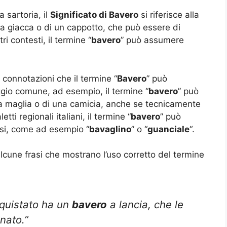
 sartoria, il
Significato di Bavero
si riferisce alla
una giacca o di un cappotto, che può essere di
ri contesti, il termine “
bavero
” può assumere
connotazioni che il termine “
Bavero
” può
gio comune, ad esempio, il termine “
bavero
” può
 una maglia o di una camicia, anche se tecnicamente
etti regionali italiani, il termine “
bavero
” può
si, come ad esempio “
bavaglino
” o “
guanciale
“.
lcune frasi che mostrano l’uso corretto del termine
cquistato ha un
bavero
a lancia, che le
nato.”