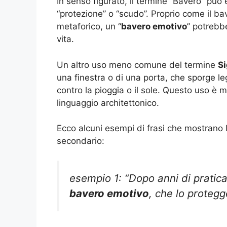
In senso figurato, il termine “Bavero” può 
“protezione” o “scudo”. Proprio come il b
metaforico, un “
bavero emotivo
” potrebb
vita.
Un altro uso meno comune del termine
Si
una finestra o di una porta, che sporge l
contro la pioggia o il sole. Questo uso è
linguaggio architettonico.
Ecco alcuni esempi di frasi che mostrano 
secondario:
esempio 1: “Dopo anni di pratica
bavero emotivo
, che lo protegge