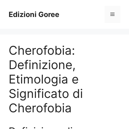
Vai
al
Edizioni Goree
Menu
contenuto
Cherofobia:
Definizione,
Etimologia e
Significato di
Cherofobia