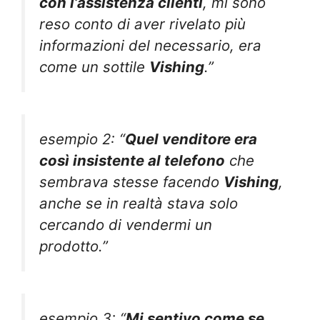
con l’assistenza clienti
, mi sono
reso conto di aver rivelato più
informazioni del necessario, era
come un sottile
Vishing
.”
esempio 2: “
Quel venditore era
così insistente al telefono
che
sembrava stesse facendo
Vishing
,
anche se in realtà stava solo
cercando di vendermi un
prodotto.”
esempio 3: “
Mi sentivo come se