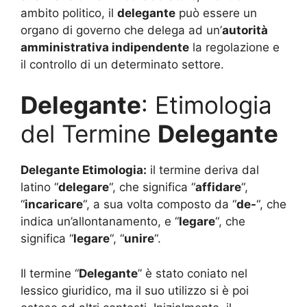
ambito politico, il
delegante
può essere un
organo di governo che delega ad un’
autorità
amministrativa indipendente
la regolazione e
il controllo di un determinato settore.
Delegante
: Etimologia
del Termine
Delegante
Delegante Etimologia:
il termine deriva dal
latino “
delegare
“, che significa “
affidare
“,
“
incaricare
“, a sua volta composto da “
de-
“, che
indica un’allontanamento, e “
legare
“, che
significa “
legare
“, “
unire
“.
Il termine “
Delegante
” è stato coniato nel
lessico giuridico, ma il suo utilizzo si è poi