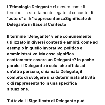
L’
Etimologia Delegante
ci mostra come il
termine sia strettamente legato al concetto di
“
potere
” e di “
rappresentanza
Significato di
Delegante in Base al Contesto
Il termine “
Delegante
” viene comunemente
utilizzato in diversi contesti e ambiti, come ad
esempio in quello
lavorativo
,
politico
e
amministrativo
. Ma cosa significa
esattamente essere un Delegante? In poche
parole, il Delegante è colui che affida ad
un’altra persona, chiamata
Delegato
, il
compito di svolgere una determinata attività
o di rappresentarlo in una specifica
situazione.
Tuttavia, il
Significato di Delegante
può