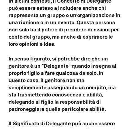
In alcuni contesti, il
Concetto di Delegante
può essere esteso a includere anche chi
rappresenta un
gruppo
o un’
organizzazione
in
una
riunione
o in un
evento
. Questa persona
non solo ha il potere di prendere
decisioni
per
conto del gruppo, ma anche di esprimere le
loro
opinioni
e
idee
.
In senso figurato, si potrebbe dire che un
genitore
è un “
Delegante
” quando insegna al
proprio
figlio
a fare qualcosa da solo. In
questo caso, il genitore non sta
semplicemente assegnando un compito, ma
sta trasmettendo
conoscenza
e
abilità
,
delegando al figlio la responsabilità di
padroneggiare quella particolare
abilità
.
Il
Significato di Delegante
può anche essere