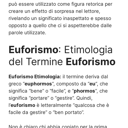
può essere utilizzato come figura retorica per
creare un effetto di sorpresa nel lettore,
rivelando un significato inaspettato e spesso
opposto a quello che ci si aspetterebbe dalle
parole utilizzate.
Euforismo
: Etimologia
del Termine
Euforismo
Euforismo Etimologia:
il termine deriva dal
greco “
euphormos
“, composto da “
eu
“, che
significa “bene” o “facile”, e “
phormos
“, che
significa “portare” o “gestire”. Quindi,
l’
euforismo
è letteralmente “qualcosa che è
facile da gestire” o “ben portato”.
Non è chiaro chi abbia coniato per la prima