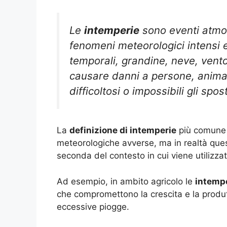
Le
intemperie
sono eventi atmosf
fenomeni meteorologici intensi e
temporali, grandine, neve, vento
causare danni a persone, animali
difficoltosi o impossibili gli spos
La
definizione di intemperie
più comune e
meteorologiche avverse, ma in realtà ques
seconda del contesto in cui viene utilizzat
Ad esempio, in ambito agricolo le
intemp
che compromettono la crescita e la produtt
eccessive piogge.