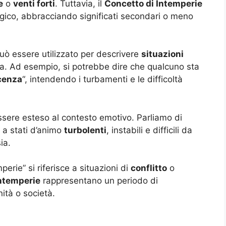
e
o
venti forti
. Tuttavia, il
Concetto di Intemperie
ogico, abbracciando significati secondari o meno
può essere utilizzato per descrivere
situazioni
na. Ad esempio, si potrebbe dire che qualcuno sta
scenza
“, intendendo i turbamenti e le difficoltà
sere esteso al contesto emotivo. Parliamo di
o a stati d’animo
turbolenti
, instabili e difficili da
ia.
erie” si riferisce a situazioni di
conflitto
o
ntemperie
rappresentano un periodo di
ità o società.