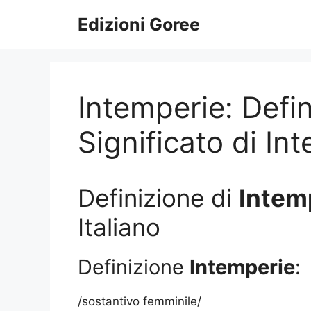
Vai
Edizioni Goree
al
contenuto
Intemperie: Defin
Significato di In
Definizione di
Intem
Italiano
Definizione
Intemperie
:
/sostantivo femminile/