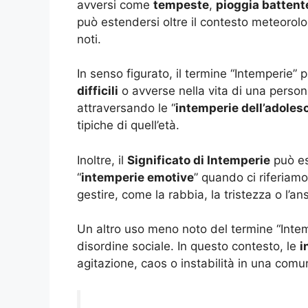
avversi come
tempeste
,
pioggia battent
può estendersi oltre il contesto meteorol
noti.
In senso figurato, il termine “Intemperie” 
difficili
o avverse nella vita di una perso
attraversando le “
intemperie dell’adole
tipiche di quell’età.
Inoltre, il
Significato di Intemperie
può es
“
intemperie emotive
” quando ci riferiam
gestire, come la rabbia, la tristezza o l’ans
Un altro uso meno noto del termine “Intemp
disordine sociale. In questo contesto, le
i
agitazione, caos o instabilità in una comun