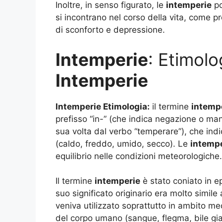
Inoltre, in senso figurato, le
intemperie
po
si incontrano nel corso della vita, come p
di sconforto e depressione.
Intemperie
: Etimolo
Intemperie
Intemperie Etimologia:
il termine
intemp
prefisso “in-” (che indica negazione o ma
sua volta dal verbo “temperare”), che indic
(caldo, freddo, umido, secco). Le
intemp
equilibrio nelle condizioni meteorologiche.
Il termine
intemperie
è stato coniato in ep
suo significato originario era molto simile 
veniva utilizzato soprattutto in ambito me
del corpo umano (sangue, flegma, bile gial