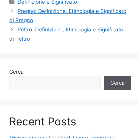
Categorie
Definizione e Significato
Pregno: Definizione, Etimologia e Significato
di Pregno
Peltro: Definizione, Etimologia e Significato
di Peltro
Cerca
Cerca
Recent Posts
Microcamere sul posto di lavoro: sicurezza,