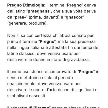
Pregno Etimologia:
Il termine “
Pregno
” deriva
dal latino “
praegnans
“, che a sua volta deriva
da “
prae-
” (prima, davanti) e “
gnascor
”
(generare, produrre).
Non si sa con certezza chi abbia coniato per
primo il termine “
Pregno
“, ma la sua presenza
nella lingua italiana è attestata fin dai tempi del
latino classico, dove veniva usato per
descrivere le donne in stato di gravidanza.
Il primo uso storico e comprovato di “
Pregno
” in
senso metaforico risale al periodo
rinascimentale, dove veniva usato per
descrivere le opere d’arte ricche di significati e
simbolismi nascosti.
Il concetto di “
Pregno
” come qualcosa di ricco e