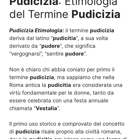
Pudicizia
: Etimologia
del Termine
Pudicizia
Pudicizia Etimologia:
il termine
pudicizia
deriva dal latino “
pudicitia
“, a sua volta
derivato da “
pudere
“, che significa
“vergognarsi”, “sentire
pudore
“.
Non è chiaro chi abbia coniato per primo il
termine
pudicizia
, ma sappiamo che nella
Roma antica la
pudicitia
era considerata una
virtù fondamentale per le donne, tanto da
essere celebrata con una festa annuale
chiamata “
Vestalia
“.
Il primo uso storico e comprovato del concetto
di
pudicizia
risale proprio alla civiltà romana,