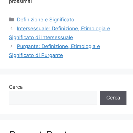
prossima!
Categorie
Definizione e Significato
Intersessuale: Definizione, Etimologia e
Significato di Intersessuale
Purgante: Definizione, Etimologia e
Significato di Purgante
Cerca
Cerca